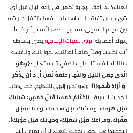
العناء؟ بصراحة، الإجابة تكمن في راحة البال قبل أي
شيء. حين تفتقد للخطة، ستجد نفسك تقفز كفراشة
بين مهام لا تنتهي، مما يولد ضغطاً نفسياً تراكمياً
ينهك أعصابك.
تبني تقنيات الإنتاجية
يعني ببساطة
أنك تكسب وقتاً إضافياً لعائلتك، لهواياتك، ولنفسك.
ديننا الحنيف حثنا على ذلك في قوله تعالى:
{وَهُوَ
الَّذِي جَعَلَ اللَّيْلَ وَالنَّهَارَ خِلْفَةً لِّمَنْ أَرَادَ أَن يَذَّكَّرَ
أَوْ أَرَادَ شُكُورًا}
، وهو تدبير إلهي للتنظيم. كما يذكرنا
الحديث الشريف:
(اغْتَنِمْ خَمْسًا قَبْلَ خَمْسٍ: شَبَابَكَ
قَبْلَ هَرَمِكَ، وَصِحَّتَكَ قَبْلَ سَقَمِكَ، وَغِنَاكَ قَبْلَ
فَقْرِكَ، وَفَرَاغَكَ قَبْلَ شُغْلِكَ، وَحَيَاتَكَ قَبْلَ مَوْتِكَ)
.
التخطيط هنا يجعل يومك يتبعك، لا أن تهرول أنت