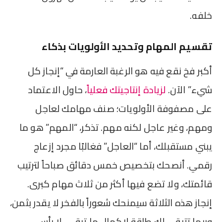
خلفه.
تقسيم المهام وتحديد الأولويات بذكاء
أكبر فخ نقع فيه هو الرغبة العارمة في “إنجاز كل
شيء” الآن.
لزيادة إنتاجيتك فعلياً
، حاول الاعتماد
على مصفوفة الأولويات؛ صنف مهامك لعاجل
ومهم، وغير عاجل لكنه مهم. تذكر، “المهم” هو ما
يبني مستقبلك، أما “العاجل” فغالبًا مجرد إزعاج
رقمي. أنصحك بتخصيص خمس دقائق صباحاً لترتيب
قائمتك، ولا تضع فيها أكثر من ثلاث مهام كبرى.
إنجاز هذه الثلاثة سيمنحك شعوراً بالفخر لا يقدر بثمن،
وربما تتبقى لك طاقة لإكمال ما تبقى. لا بأس