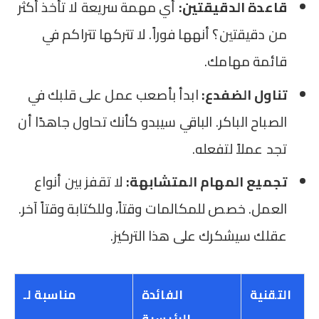
قاعدة الدقيقتين:
أي مهمة سريعة لا تأخذ أكثر
من دقيقتين؟ أنهها فوراً. لا تتركها تتراكم في
قائمة مهامك.
تناول الضفدع:
ابدأ بأصعب عمل على قلبك في
الصباح الباكر. الباقي سيبدو كأنك تحاول جاهدًا أن
تجد عملاً لتفعله.
تجميع المهام المتشابهة:
لا تقفز بين أنواع
العمل. خصص للمكالمات وقتاً، وللكتابة وقتاً آخر.
عقلك سيشكرك على هذا التركيز.
التقنية
الفائدة
مناسبة لـ