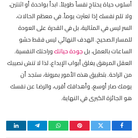
أسلوب حياة يحتاج نفساً طويلاً. ابدأ بواحدة أو اثنتين،
ولا تلم نفسك إذا تعثرت يوماً. في معظم الحالات،
السر ليس في المثالية، بل في القدرة على العودة
للمسار الصحيح. الهدف النهائي ليس فقط حشو
الساعات بالعمل، بل
جودة حياتك
وراحتك النفسية.
العقل المرهق يغلق أبواب الإبداع، لذا لا تنسَ نصيبك
من الراحة. بتطبيق هذه الأمور بمرونة، ستجد أن
يومك صار أوسع، وأهدافك أقرب، والرضا عن نفسك
هو الجائزة الكبرى في النهاية.
فيسبوك
تويتر
بينتيريست
واتساب
تيلقرام
لينكدإن