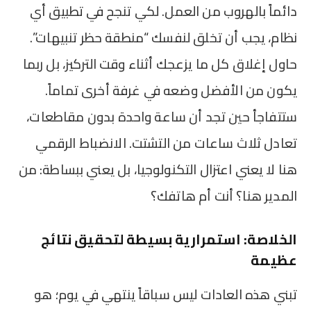
دائماً بالهروب من العمل. لكي تنجح في تطبيق أي
نظام، يجب أن تخلق لنفسك “منطقة حظر تنبيهات”.
حاول إغلاق كل ما يزعجك أثناء وقت التركيز، بل ربما
يكون من الأفضل وضعه في غرفة أخرى تماماً.
ستتفاجأ حين تجد أن ساعة واحدة بدون مقاطعات،
تعادل ثلاث ساعات من التشتت. الانضباط الرقمي
هنا لا يعني اعتزال التكنولوجيا، بل يعني ببساطة: من
المدير هنا؟ أنت أم هاتفك؟
الخلاصة: استمرارية بسيطة لتحقيق نتائج
عظيمة
تبني هذه العادات ليس سباقاً ينتهي في يوم؛ هو