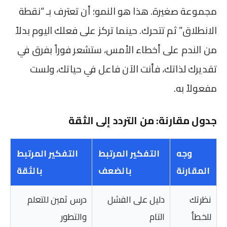
مجموعة صغيرة. هذا هو النمو؛ أن تعترف بـ “نقطة
الانطلاق” ثم تتحرك. حينما تركز على فعلك اليوم بدلاً
من الندم على أخطاء الأمس، ستشعر فوراً بفرق في
تقديرك لذاتك، فأنت الآن فاعل في حياتك، ولست
مفعولاً به.
جدول مقارنة: من التردد إلى الثقة
وجه
التفكير المرتبط
التفكير المرتبط
المقارنة
بالضعف
بالثقة
نظرتك
دليل على الفشل
درس ثمين للتعلم
للخطأ
التام
والتطور