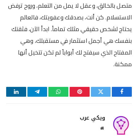
متصل بالخالق، وعقل لا يمل من التعلم، وروح ترفض
الاستسلام. كن أنت، بصدقك وعفويتك، فالعالم
يحتاج لشخص حقيقي مثلك تماماً. ابدأ الآن، فثقتك
بنفسك هي أجمل استثمار في مستقبلك، وهي
المفتاح الذي سيفتح لك أبواباً لم تكن تتخيل أنها
ممكنة.
فيسبوك
تويتر
بينتيريست
واتساب
تيلقرام
لينكدإن
ويكي عرب
موقع
الويب