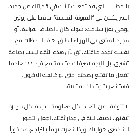
بالمطبات التي قد تجعلك تشك في قدراتك من جديد.
السر يكمن في “المرونة النفسية”. حافظ على روتين
يومي يعزز سلامك؛ سواء كان بالصلاة، القراءة، أو
مجرد المشي في الهواء الطلق. هذه اللحظات مع
نفسك تجدد طاقتك. ثق بأن هذه الثقة ليست بضاعة
تشترى، بل نتيجة تصرفات متسقة مع قيمك؛ فعندما
تفعل ما تقتنع بصحته، حتى لو خالفك الآخرون،
فستشعر بقوة داخلية ثابتة.
لا تتوقف عن التعلم. كل معلومة جديدة، كل مهارة
تتقنها، تضيف لبنة في جدار ثقتك. اجعل التطور
الشخصي هوايتك. وإذا شعرت يوماً بالتراجع، عد فوراً