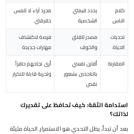
كلام
يحدد قيمتي
مجرد آراء لا تلمس
الناس
الشخصية
حقيقتي
تحديات
مصدر للقلق
فرصة لاكتشاف
الحياة
والخوف
مهارات جديدة
المقارنة
أقارن نفسي
أرى نجاحهم حافزاً
بالناجحين بشعور
وتجربة قابلة للتكرار
نقص
استدامة الثقة: كيف تحافظ على تقديرك
لذاتك؟
بعد أن تبدأ، يظل التحدي هو الاستمرار. الحياة مليئة