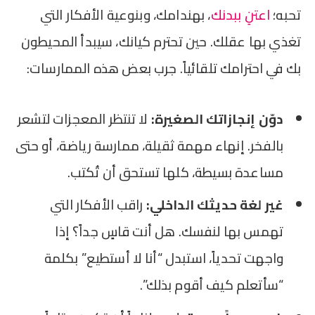
تحبه؛
اعتنِ ببدنك
، بهندامك، وبنوعية الأفكار التي
تغذي بها عقلك. حين تحترم كيانك، سيبدأ المحيطون
بك في احترامك تلقائياً. جرب بعض هذه الممارسات:
دوّن إنجازاتك الصغيرة:
لا تنتظر المعجزات لتشعر
بالفخر. إنهاء مهمة ثقيلة، ممارسة رياضة، أو حتى
مساعدة بسيطة، كلها تستحق أن تُكتب.
غير لغة حديثك الداخلي:
راقب الأفكار التي
تهمس بها لنفسك. هل أنت قاسٍ جداً؟ إذا
واجهت تحدياً، استبدل “أنا لا أستطيع” بكلمة
“سأتعلم كيف أقوم بذلك”.