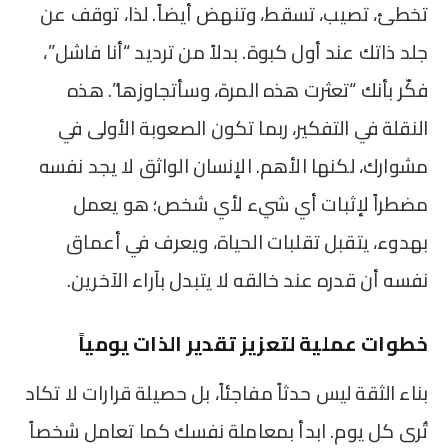
تخطئ، تصيب، تسقط، وتنهض أيضاً. لذا، توقف عن
جلد ذاتك عند أول كبوة. بدلاً من ترديد “أنا فاشل”،
فكّر بأنك “تعثرت هذه المرة، وسأتجاوزها”. هذه
النقلة في التفكير، ربما تكون الصعوبة الأولى في
مشوارك، لكنها الأهم. الإنسان الواثق لا يجد نفسه
مضطراً لإثبات أي شيء لأي شخص؛ هو يعمل
بهدوء، يتقبل تقلبات الحياة، ويعرف في أعماق
نفسه أن قدره عند خالقه لا يتبدل بآراء الآخرين.
خطوات عملية لتعزيز تقدير الذات يومياً
بناء الثقة ليس حدثاً مفاجئاً، بل حصيلة قرارات لا تكاد
تُرى كل يوم. ابدأ بمعاملة نفسك كما تعامل شخصاً