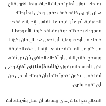
يمنحك التوازن أمام تحديات الحياة، بينما الغرور قناع
هش يتوارى خلفه خوف دفين. ولكي تبدأ رحلتك
الحقيقية، أدرك أن قيمتك لا تقاس بإنجازاتك فقط؛
فوجودك بحد ذاته ذو قيمة. لقد كرمنا الله وجعلنا
خلفاء في أرضه، وعلينا أن نجعل هذا الإيمان ركيزتنا.
في كثير من المرات قد ينسى الإنسان هذه الحقيقة
ويسمح لكلام الناس أو أخطاء الماضي بأن تهز ثقته،
لكن الله سبحانه يقول:
{وَلَقَدْ كَرَّمْنَا بَنِي آدَمَ}
، وهي
آية تكفي لتكون تذكيراً دائماً بأن قيمتك أسمى من
أي تقييم بشري.
التصالح مع الذات يعني ببساطة أن تقبل بشريتك. أنت