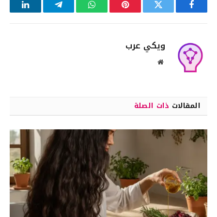
فيسبوك
تويتر
بينتيريست
واتساب
تيلقرام
لينكدإن
ويكي عرب
موقع
الويب
المقالات
ذات الصلة