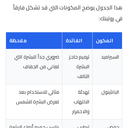
هذا الجدول يوضح المكونات التي قد تشكل فارقاً
في روتينك:
المكون
الفائدة
ملاحظة
السيراميد
ترميم حاجز
ضروري جداً للبشرة التي
البشرة
تعاني من الجفاف
التالف
البانثينول
تهدئة
مثالي للاستخدام بعد
الالتهاب
تعرض البشرة للشمس
والاحمرار
حمض
ترطيب
يناسب جميع أنواع البشرة