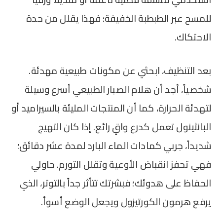
للمسح عبر الطبطبة الخفيفة؛ فهذا يقلل من حدة
الاحتكاك.
بعد التنظيف، ابحثي عن مكونات طبيعية مهدئة.
شخصياً، أجد أن هلام الصبار الطبيعي أسرع وسيلة
لتهدئة الحرارة، كما أن المنتجات المليئة بالسيراميد أو
البانثينول تعمل كدرع واقٍ رائع. إذا كان التهيج
شديداً، جربي كمادات الماء البارد لمدة عشر دقائق؛
فهي تحفز انقباض الأوعية وتقلل التورم. حاولي
الحفاظ على هدوئك؛ فبشرتك تتأثر جداً بالتوتر، الذي
يرفع هرمون الكورتيزول ويجعل الوضع أسوأ.