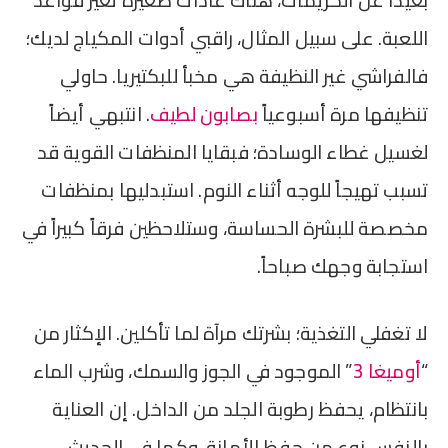
اللعبة. على سبيل المثال، راقبي أدوات المكياج لديك؛
فالفراشي غير النظيفة هي مخبأ للبكتيريا. حاولي
تنظيفها مرة أسبوعياً
بصابون لطيف
. انتبهي أيضاً
لغسيل غطاء الوسادة؛ فبقايا المنظفات القوية قد
تسبب تهيجاً للوجه أثناء النوم. استبدليها بمنظفات
مخصصة للبشرة الحساسة، وستلاحظين فرقاً كبيراً في
استجابة وجهك صباحاً.
لا تغفلي التغذية؛ بشرتك مرآة لما تأكلين. الإكثار من
“
أوميغا 3
” الموجود في الجوز والسمك، وشرب الماء
بانتظام، يحفظ رطوبة الجلد من الداخل. إن العناية
بالنفس نوع من حفظ الأمانة. وكما في الحديث