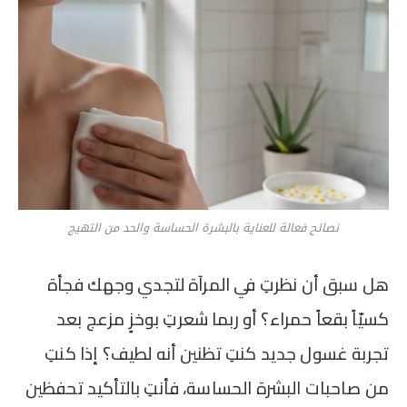
نصائح فعالة للعناية بالبشرة الحساسة والحد من التهيج
هل سبق أن نظرتِ في المرآة لتجدي وجهك فجأة
كسيّاً بقعاً حمراء؟ أو ربما شعرتِ بوخزٍ مزعج بعد
تجربة غسول جديد كنتِ تظنين أنه لطيف؟ إذا كنتِ
من صاحبات البشرة الحساسة، فأنتِ بالتأكيد تحفظين