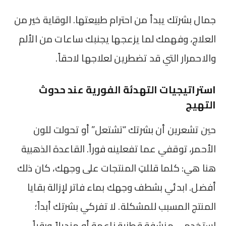
جمال بشرتك يبدأ من احترام طبيعتها. الوقاية خير من
العلاج، وفهمك لما يزعجها يجنبك ساعات من الألم
والاحمرار التي قد تضطرين لعلاجها لاحقاً.
استراتيجيات التهدئة الفورية عند حدوث
التهيج
حين تشعرين أن بشرتك “تشتعل” أو تحولت للون
الأحمر، توقفي عما تفعلينه فوراً. القاعدة الذهبية
هنا هي: كلما قللتِ المنتجات على وجهك، كان ذلك
أفضل. ابدئي بشطف وجهك بماء فاتر لإزالة بقايا
المنتج المسبب للمشكلة. لا تفركي بشرتك أبداً؛
استخدمي منشفة قطنية ناعمة أو منديلاً ورقياً