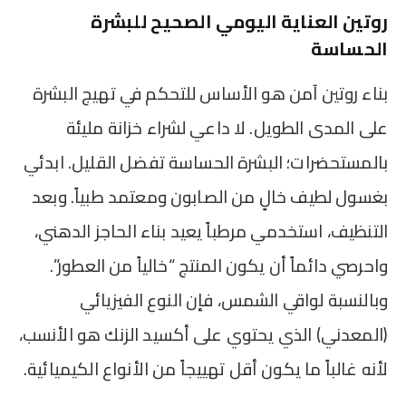
روتين العناية اليومي الصحيح للبشرة
الحساسة
بناء روتين آمن هو الأساس للتحكم في تهيج البشرة
على المدى الطويل. لا داعي لشراء خزانة مليئة
بالمستحضرات؛ البشرة الحساسة تفضل القليل. ابدئي
بغسول لطيف خالٍ من الصابون ومعتمد طبياً. وبعد
التنظيف، استخدمي مرطباً يعيد بناء الحاجز الدهني،
واحرصي دائماً أن يكون المنتج “خالياً من العطور”.
وبالنسبة لواقي الشمس، فإن النوع الفيزيائي
(المعدني) الذي يحتوي على أكسيد الزنك هو الأنسب،
لأنه غالباً ما يكون أقل تهييجاً من الأنواع الكيميائية.