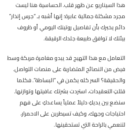
هذا السيناريو عن ظهر قلب. الحساسية هنا ليست
مجرد مشكلة جمالية عابرة؛ إنها أشبه بـ “جرس إنذار”
دائم يخبرك بأن تفاصيل روتينك اليومي أو ظروف
بيئتك لا توافق طبيعة جلدك الرقيقة.
التعامل مع هذا التهيج قد يبدو مغامرة مربكة وسط
فيض من النصائح المتضاربة على منصات التواصل.
والحقيقة؟ السر كله يكمن في “البساطة”. فكلما
قللتِ التعقيدات، استردت بشرتك عافيتها وتوازنها.
سنضع بين يديكِ دليلاً عملياً يساعدكِ على فهم
احتياجات وجهك، وكيف تسيطرين على الاحمرار،
لتنعمي بالراحة التي تستحقينها.