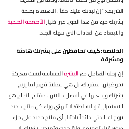
الشريف: “إن لبدنك عليك حقاً”. الاهتمام بصحة
بشرتك جزء من هذا الحق، عبر اختيار
الأطعمة الصحية
والابتعاد عن العادات التي تنهك الجلد.
الخلاصة: كيف تحافظين على بشرتك هادئة
ومشرقة
إن رحلة التعامل مع
البشرة
الحساسة ليست معركة
تخوضينها بمفردك، بل هي عملية فهم لما يريح
بشرتك ويجعلها في أفضل حالاتها. مفتاح النجاح هو
الاستمرارية والبساطة؛ لا تلهثي وراء كل منتج جديد
يروج له. ابدئي دائماً باختبار أي منتج جديد على جزء
صغير قبل تعميمه. وإذا حدث وتهيجت بشرتك، لا