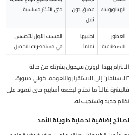
الهيالورونيك
عميق دون
حتى الأكثر حساسية
ثقل
العطور
تجنبيها
المسبب الأول للتحسس
الاصطناعية
تماماً
في مستحضرات التجميل
الالتزام بهذا الروتين سيحول بشرتك من حالة
“الاستنفار” إلى الاستقرار والنعومة. كوني صبورة،
فالبشرة غالباً ما تحتاج لبضعة أسابيع حتى تتعود على
نظام جديد وتستجيب له.
نصائح إضافية لحماية طويلة الأمد
بعيداً عن الكريمات، هناك عادات صغيرة تغير قواعد