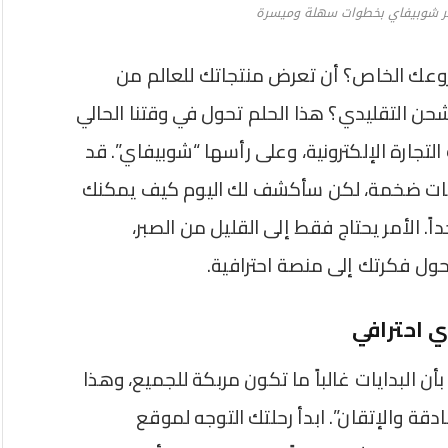
جر شوبيفاي بخطوات سهلة وميسرة
روعك الخاص؟ أن تعرض منتجاتك للعالم من
لشحن التقليدي؟ هذا الحلم تحول في وقتنا الحالي
جارة الإلكترونية، وعلى رأسها “شوبيفاي”. قد
زانيات ضخمة، لكن سأكشف لك اليوم كيف يمكنك
. الأمر يحتاج فقط إلى القليل من الصبر،
ل فكرتك إلى منصة احترافية.
ي احترافي
أن البدايات غالباً ما تكون مربكة للجميع، وهذا
ادقة والإتقان”. ابدأ رحلتك التوجه لموقع