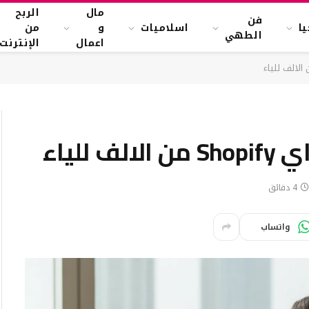
مال
الربح
فن
ا
اسلاميات
و
من
الطهي
اعمال
الإنترنت
للياء
4 دقائق
واتساب