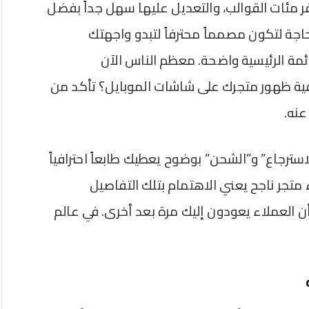
فر مئات القوالب، والتعديل عليها سهل جداً بفضل
اجة لتكون مصمماً محترفاً لتبدو واجهتك
ائمة الرئيسية واضحة. معظم الناس الآن
 ظهور متجرك على شاشات الموبايل؟ تأكد من
عنه.
لاسترجاع” و”الشحن” بوضوح يعطيك طابعاً احترافياً
 متجر ناجح يعني الاهتمام بتلك التفاصيل
 العملاء يعودون إليك مرة بعد أخرى. في عالم