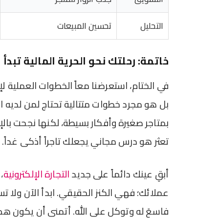
التحليل
تحسين المبيعات
خاتمة: رحلتك نحو الحرية المالية تبدأ 
في الختام، استعرضنا معاً الخطوات العملية ل
بل هو مجرد خطوات متتالية تحتاج لمن لديه ال
بمتاجر صغيرة وأفكار بسيطة، لكنها نجحت بالإص
تعثر هو درس مجاني يجعلك تاجراً أذكى غداً.
أبقِ عينك دائماً على جديد
التجارة الإلكترونية
،
عملائك؛ فهي الكنز الحقيقي. ابدأ الآن ولا
فاسعَ له وتوكل على الله. أتمنى أن يكون ه