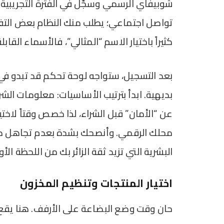
شوبيفاي الرسمي وسجّل في الفترة التجريبية.
تواصل اجتماعي؛ يطلب منك النظام بعض الت
كثيراً باختيار الاسم “المثالي”، فالأسماء القاب
بعد التسجيل، ستواجه لوحة تحكم قد تبدو في ال
بديهية. ابدأ بترتيب الأساسيات: معلومات الشرك
عن “الأمان” قبل الشراء، لذا خصص وقتاً لا
محلك الرقمي. وأنصحك بشدة بعدم تجاهل صف
البشرية التي تزيد ثقة الزائر بك من اللحظة الأو
اختيار المنتجات وتنظيم المخزون
حان وقت وضع البضاعة على الأرفف. هنا يقع ا