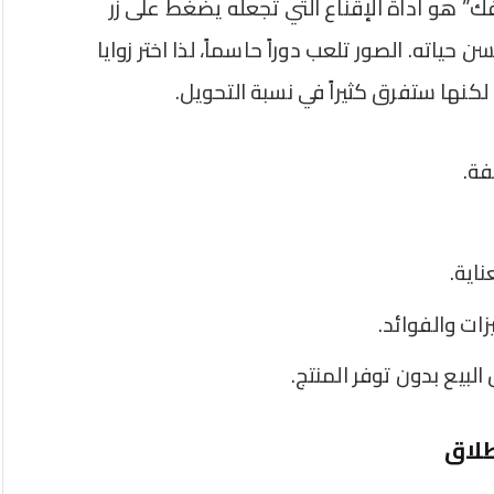
” هو أداة الإقناع التي تجعله يضغط على زر
اته. الصور تلعب دوراً حاسماً، لذا اختر زوايا
 لكنها ستفرق كثيراً في نسبة التحويل.
فة.
اية.
ات والفوائد.
لبيع بدون توفر المنتج.
طلاق