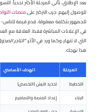
بعد الإطلاق، تأتي المرحلة الأكثر تحدياً: الت
للوصول إليهم. جرب التركيز على
منصات التواص
للجمهور بتكلفة معقولة. قدم قيمة للناس- س
في الإعلانات المباشرة فقط. العلاقة مع الع
التي لا تنهار، وكما ورد في الأثر:
“التاجر الصدو
هذا نهجك.
المرحلة
الهدف الأساسي
التخطيط
تحديد النيش (التخصص)
البناء
إعداد المنصة والتصاميم
التسويق
جذب الزوار للمتجر