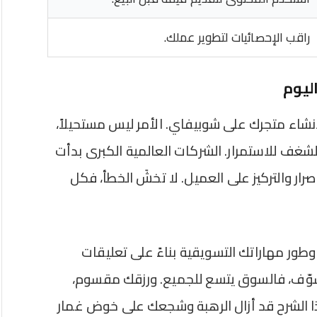
راقب الإحصائيات لتطوير عملك.
اليوم
إنشاء متجرك على شوبيفاي. الأمر ليس مستحيلاً،
شغف للاستمرار. الشركات العالمية الكبرى بدأت
رار والتركيز على العميل. لا تخشَ الخطأ، فكل
 وطور مهاراتك التسويقية بناءً على تعليقات
 تسوّف، فالسوق يتسع للجميع. ورزقك مقسوم،
ذا الشرح قد أزال الرهبة وشجعك على خوض غمار