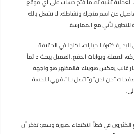
 العملية تشبه تماماً فتح حساب على أي موقع
فاصيل عن اسم متجرك ونشاطك. لا تشغل بالك
لة للتطوير تأتي مع الممارسة.
بداية كثيرة الخيارات، لكنها في الحقيقة
ة، العملة، وبوابات الدفع. العميل يبحث دائماً
ختيار قالب يعكس هويتك؛ فالمظهر هو واجهة
حات “من نحن” و”اتصل بنا”، فهي اللمسة
لى.
لكثيرون في خطأ الاكتفاء بصورة وسعر؛ تذكر أن