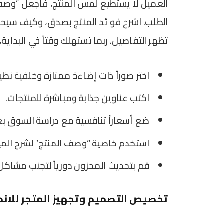
العميل لا يستطيع لمس المنتج، فاجعل “وصفك
الطلب. اشرح فوائد المنتج بصدق، وكيف سيحسن حي
تظهر التفاصيل. ربما تستهلك وقتاً في البداية،
اختر صوراً ذات إضاءة ممتازة وخلفية نظي
اكتب عناوين جذابة ومباشرة للمنتجات.
ضع أسعاراً تنافسية مع دراسة السوق بعن
استخدم خاصية “وصف المنتج” لشرح الميز
قم بتحديث المخزون دورياً لتجنب مشاكل ا
تخصيص التصميم وتجهيز المتجر للان