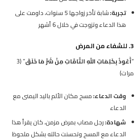
تجربة:
شابة تأخر زواجها 5 سنوات، داومت على
هذا الدعاء وتزوجت في خلال 6 أشهر
3. للشفاء من المرض
“
أَعُوذُ بِكَلِمَاتِ اللَّهِ التَّامَّاتِ مِنْ شَرِّ مَا خَلَقَ
” (3
مرات)
وقت الدعاء:
مسح مكان الألم باليد اليمنى مع
الدعاء
شهادة:
رجل مصاب بمرض مزمن، كان يقرأ هذا
الدعاء مع المسح وتحسنت حالته بشكل ملحوظ