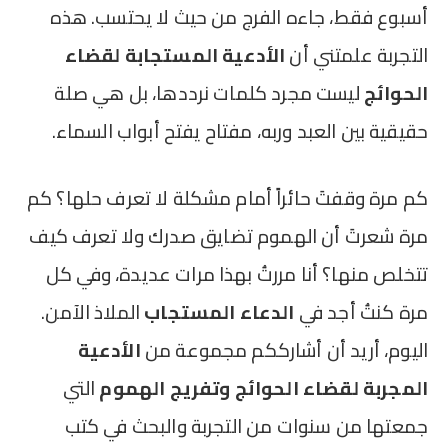
أسبوع فقط، جاءه الفرج من حيث لا يحتسب. هذه
التجربة علمتني أن
الأدعية المستجابة لقضاء
الحوائج
ليست مجرد كلمات نرددها، بل هي صلة
حقيقية بين العبد وربه، مفتاح يفتح أبواب السماء.
كم مرة وقفتَ حائراً أمام مشكلة لا تعرف حلها؟ كم
مرة شعرتَ أن الهموم تضايق صدرك ولا تعرف كيف
تتخلص منها؟ أنا مررتُ بهذا مرات عديدة، وفي كل
مرة كنتُ أجد في
الدعاء المستجاب
الملاذ الآمن.
اليوم، أريد أن أشارككم مجموعة من
الأدعية
المجربة لقضاء الحوائج وتفريج الهموم
التي
جمعتها من سنوات من التجربة والبحث في كتب