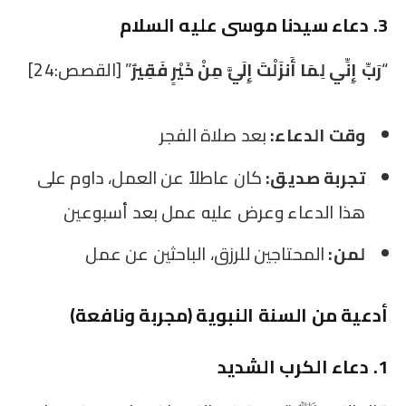
3. دعاء سيدنا موسى عليه السلام
“
رَبِّ إِنِّي لِمَا أَنزَلْتَ إِلَيَّ مِنْ خَيْرٍ فَقِيرٌ
” [القصص:24]
وقت الدعاء:
بعد صلاة الفجر
تجربة صديق:
كان عاطلاً عن العمل، داوم على
هذا الدعاء وعرض عليه عمل بعد أسبوعين
لمن:
المحتاجين للرزق، الباحثين عن عمل
أدعية من السنة النبوية (مجربة ونافعة)
1. دعاء الكرب الشديد