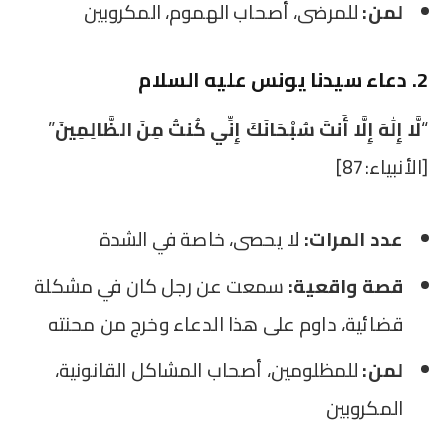
لمن:
للمرضى، أصحاب الهموم، المكروبين
2. دعاء سيدنا يونس عليه السلام
“
لَّا إِلَٰهَ إِلَّا أَنتَ سُبْحَانَكَ إِنِّي كُنتُ مِنَ الظَّالِمِينَ
”
[الأنبياء:87]
عدد المرات:
لا يحصى، خاصة في الشدة
قصة واقعية:
سمعت عن رجل كان في مشكلة
قضائية، داوم على هذا الدعاء وخرج من محنته
لمن:
للمظلومين، أصحاب المشاكل القانونية،
المكروبين