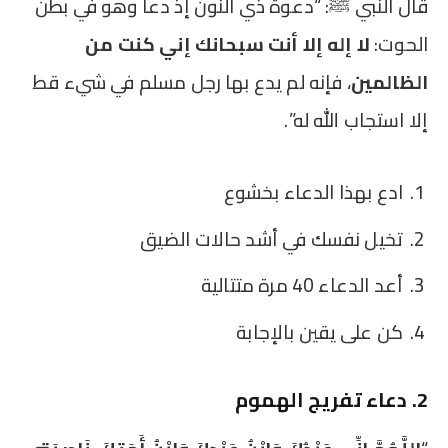
قال النبي ﷺ: “دعوة ذي النون إذ دعا وهو في بطن
الحوت:
لا إله إلا أنت سبحانك إني كنت من
الظالمين
، فإنه لم يدع بها رجل مسلم في شيء قط
إلا استجاب الله له”.
ادع بهذا الدعاء بخشوع
تخيل نفسك في أشد حالات الضيق
أعد الدعاء 40 مرة متتالية
كن على يقين بالإجابة
2. دعاء تفريج الهموم