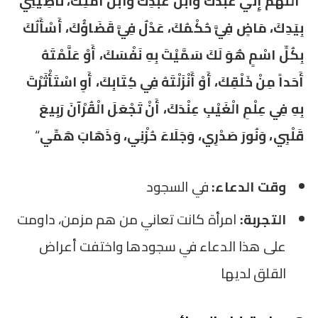
“
اللَّهُمَّ إِنِّي عَبْدُكَ وَابْنُ عَبْدِكَ وَابْنُ أَمَتِكَ، نَاصِيَتِي
بِيَدِكَ، مَاضٍ فِيَّ حُكْمُكَ، عَدْلٌ فِيَّ قَضَاؤُكَ، أَسْأَلُكَ
بِكُلِّ اسْمٍ هُوَ لَكَ سَمَّيْتَ بِهِ نَفْسَكَ، أَوْ عَلَّمْتَهُ
أَحَداً مِنْ خَلْقِكَ، أَوْ أَنْزَلْتَهُ فِي كِتَابِكَ، أَوِ اسْتَأْثَرْتَ
بِهِ فِي عِلْمِ الْغَيْبِ عِنْدَكَ، أَنْ تَجْعَلَ الْقُرْآنَ رَبِيعَ
قَلْبِي، وَنُورَ صَدْرِي، وَجَلَاءَ حُزْنِي، وَذَهَابَ هَمِّي
“
وقت الدعاء:
في السجود
التجربة:
امرأة كانت تعاني من هم مزمن، داومت
على هذا الدعاء في سجودها واختفت أعراض
القلق لديها