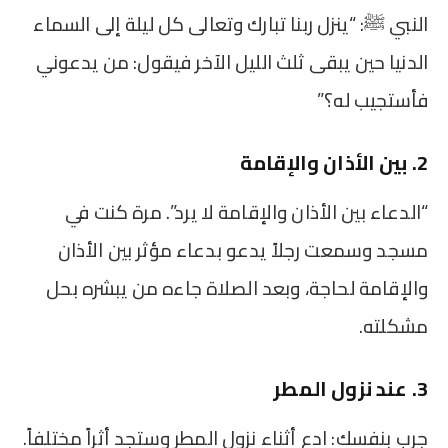
النبي ﷺ: “ينزل ربنا تبارك وتعالى كل ليلة إلى السماء
الدنيا حين يبقى ثلث الليل الآخر فيقول: من يدعوني
فأستجيب له؟”
2. بين الأذان والإقامة
“الدعاء بين الأذان والإقامة لا يرد”. مرة كنت في
مسجد وسمعت رجلاً يدعو بدعاء مؤثر بين الأذان
والإقامة لحاجة، وبعد الصلاة جاءه من يبشره بحل
مشكلته.
3. عند نزول المطر
جرب بنفسك: ادع أثناء نزول المطر وستجد أثراً مختلفاً.