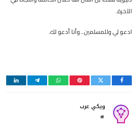
الآخرة.
ادعو لي وللمسلمين.. وأنا أدعو لك.
فيسبوك
تويتر
بينتيريست
واتساب
تيلقرام
لينكدإن
ويكي عرب
موقع
الويب