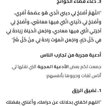
3. دعاء قضاء الحوائج
“
اللَّهُمَّ أَصْلِحْ لِي دِينِيَ الَّذِي هُوَ عِصْمَةُ أَمْرِي،
وَأَصْلِحْ لِي دُنْيَايَ الَّتِي فِيهَا مَعَاشِي، وَأَصْلِحْ لِي
آخِرَتِي الَّتِي فِيهَا مَعَادِي، وَاجْعَلِ الْحَيَاةَ زِيَادَةً لِي
فِي كُلِّ خَيْرٍ، وَاجْعَلِ الْمَوْتَ رَاحَةً لِي مِنْ كُلِّ شَرٍّ
“
أدعية مجربة من تجارب الناس
جمعت لكم بعض
الأدعية المجربة
التي نقلها لي
أناس ثقات وجربوها بأنفسهم:
1. لضيق الرزق
“
اللهم اكفني بحلالك عن حرامك، وأغنني بفضلك