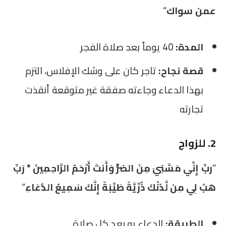
عمن سواك
“
المدة:
40 يوماً بعد صلاة الفجر
قصة نجاح:
تاجر كان على وشك الإفلاس، التزم
بهذا الدعاء وجاءته صفقة غير متوقعة أنقذت
تجارته
2. للزواج
“
ربِّ إِنِّي مَسَّنِيَ مِنَ الضُّرِّ وَأَنتَ أَرْحَمُ الرَّاحِمِينَ * رَبِّ
هَبْ لِي مِن لَّدُنْكَ ذُرِّيَّةً طَيِّبَةً إِنَّكَ سَمِيعُ الدُّعَاءِ
“
الطريقة:
الدعاء به بعد كل صلاة