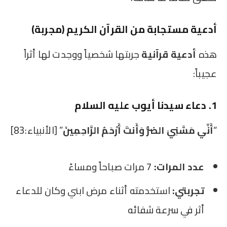
أدعية مستجابة من القرآن الكريم (مجربة)
هذه
أدعية قرآنية
جربتها شخصياً ووجدت لها أثراً
عجيباً:
1. دعاء سيدنا أيوب عليه السلام
“
أَنِّي مَسَّنِيَ الضُّرُّ وَأَنتَ أَرْحَمُ الرَّاحِمِينَ
” [الأنبياء:83]
عدد المرات:
7 مرات صباحاً ومساءً
تجربتي:
استخدمته أثناء مرض ابني وكان للدعاء
أثر في سرعة شفائه