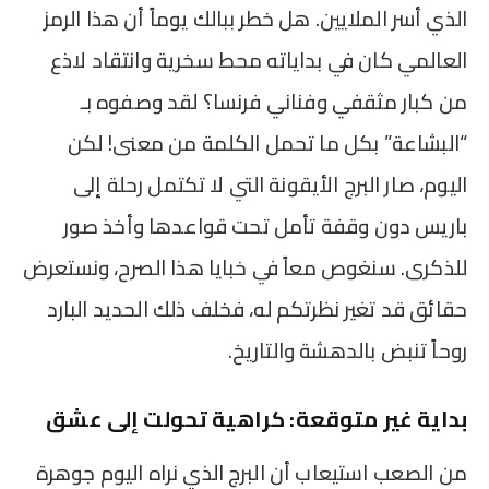
الذي أسر الملايين. هل خطر ببالك يوماً أن هذا الرمز
العالمي كان في بداياته محط سخرية وانتقاد لاذع
من كبار مثقفي وفناني فرنسا؟ لقد وصفوه بـ
“البشاعة” بكل ما تحمل الكلمة من معنى! لكن
اليوم، صار البرج الأيقونة التي لا تكتمل رحلة إلى
باريس دون وقفة تأمل تحت قواعدها وأخذ صور
للذكرى. سنغوص معاً في خبايا هذا الصرح، ونستعرض
حقائق قد تغير نظرتكم له، فخلف ذلك الحديد البارد
روحاً تنبض بالدهشة والتاريخ.
بداية غير متوقعة: كراهية تحولت إلى عشق
من الصعب استيعاب أن البرج الذي نراه اليوم جوهرة