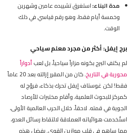
مدة البناء:
استغرق تشييده عامين وشهرين
وخمسة أيام فقط، وهو رقم قياسي في ذلك
الوقت.
برج إيفل: أكثر من مجرد معلم سياحي
لم يكتفِ البرج بكونه مزاراً سياحياً، بل لعب
أدواراً
محورية في التاريخ
. كان من المقرر إزالته بعد 20 عاماً
فقط! لكن غوستاف إيفل تحرك بذكاء، فروّج له
كمركز للبحوث العلمية، وأقام مختبرات للأرصاد
الجوية في قمته. لاحقاً، خلال الحرب العالمية الأولى،
استُخدمت هوائياته العملاقة لالتقاط رسائل العدو،
مما ساهم في قلب موازين القوى. بفضل هذه