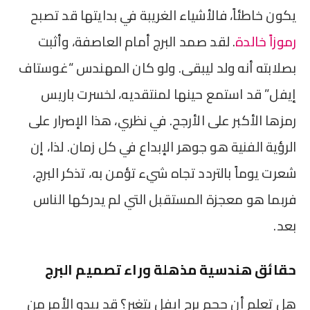
يكون خاطئاً، فالأشياء الغريبة في بدايتها قد تصبح
رموزاً خالدة
. لقد صمد البرج أمام العاصفة، وأثبت
بصلابته أنه ولد ليبقى. ولو كان المهندس “غوستاف
إيفل” قد استمع حينها لمنتقديه، لخسرت باريس
رمزها الأكبر على الأرجح. في نظري، هذا الإصرار على
الرؤية الفنية هو جوهر الإبداع في كل زمان. لذا، إن
شعرت يوماً بالتردد تجاه شيء تؤمن به، تذكر البرج،
فربما هو معجزة المستقبل التي لم يدركها الناس
بعد.
حقائق هندسية مذهلة وراء تصميم البرج
هل تعلم أن حجم برج إيفل يتغير؟ قد يبدو الأمر من