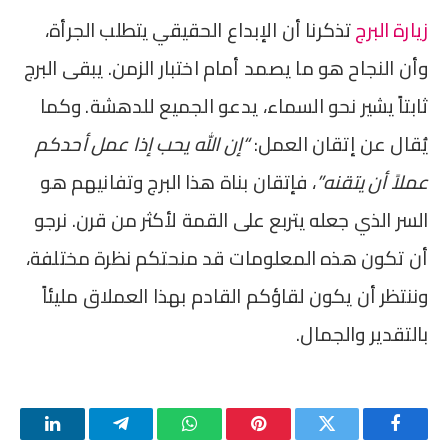
زيارة البرج
تذكرنا أن الإبداع الحقيقي يتطلب الجرأة،
وأن النجاح هو ما يصمد أمام اختبار الزمن. يبقى البرج
ثابتاً يشير نحو السماء، يدعو الجميع للدهشة. وكما
يُقال عن إتقان العمل:
“إن الله يحب إذا عمل أحدكم
عملاً أن يتقنه”
، فإتقان بناة هذا البرج وتفانيهم هو
السر الذي جعله يتربع على القمة لأكثر من قرن. نرجو
أن تكون هذه المعلومات قد منحتكم نظرة مختلفة،
وننتظر أن يكون لقاؤكم القادم بهذا العملاق مليئاً
بالتقدير والجمال.
فيسبوك
تويتر
بينتيريست
واتساب
تيلقرام
لينكدإن