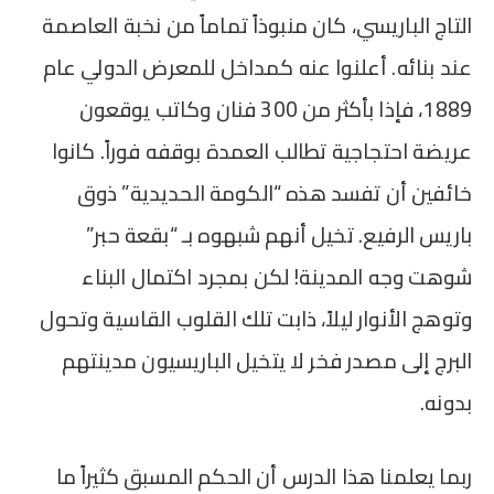
التاج الباريسي، كان منبوذاً تماماً من نخبة العاصمة
عند بنائه. أعلنوا عنه كمداخل للمعرض الدولي عام
1889، فإذا بأكثر من 300 فنان وكاتب يوقعون
عريضة احتجاجية تطالب العمدة بوقفه فوراً. كانوا
خائفين أن تفسد هذه “الكومة الحديدية” ذوق
باريس الرفيع. تخيل أنهم شبهوه بـ “بقعة حبر”
شوهت وجه المدينة! لكن بمجرد اكتمال البناء
وتوهج الأنوار ليلاً، ذابت تلك القلوب القاسية وتحول
البرج إلى مصدر فخر لا يتخيل الباريسيون مدينتهم
بدونه.
ربما يعلمنا هذا الدرس أن الحكم المسبق كثيراً ما