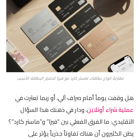
مقارنة انواع بطاقات ماستر كارد مع فيزا لاختيار البطاقة الأنسب
هل وقفت يوماً أمام صراف آلي، أو ربما تعثرت في
عملية شراء أونلاين
، ودار في ذهنك هذا السؤال
التقليدي: ما الفرق الفعلي بين “فيزا” و”ماستر كارد”؟
يظن الكثيرون أن هناك تفاوتاً جذرياً يؤثر على