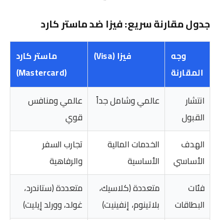
جدول مقارنة سريع: فيزا ضد ماستر كارد
وجه
فيزا (Visa)
ماستر كارد
المقارنة
(Mastercard)
انتشار
عالمي وشامل جداً
عالمي ومنافس
القبول
قوي
الهدف
الخدمات المالية
تجارب السفر
الأساسي
الأساسية
والرفاهية
فئات
متعددة (كلاسيك،
متعددة (ستاندرد،
البطاقات
بلاتينوم، إنفينيت)
غولد، وورلد إيليت)