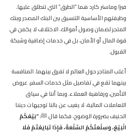
فيزا وماستر كارد هما “الطرق” التي تنطلق عليها.
وظيفتهم الأساسية التنسيق بين البنك المصدر وبنك
المتجر لضمان وصول أموالك. الاختلاف لا يكمن في
قوة المال أو الأمان، بل في خدمات إضافية وشبكة
القبول.
أغلب المتاجر حول العالم لا تفرق بينهما. المنافسة
بينهما تقع في تفاصيل مثل خدمات السفر، عروض
التأمين، ورفاهية العملاء. وبما أننا في سياق
التعاملات المالية، لا يغيب عن بالنا توجيهات ديننا
الحنيف بضرورة الوضوح، فكما قال ﷺ:
“بَيْعُكُمُ
الْبَيْعُ، وَسِلْعَتُكُمُ السِّلْعَةُ، فَإِذَا تَبَايَعْتُمُ فَلَا