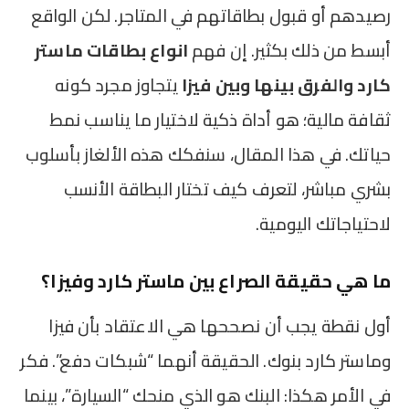
رصيدهم أو قبول بطاقاتهم في المتاجر. لكن الواقع
أبسط من ذلك بكثير. إن فهم
انواع بطاقات ماستر
كارد والفرق بينها وبين فيزا
يتجاوز مجرد كونه
ثقافة مالية؛ هو أداة ذكية لاختيار ما يناسب نمط
حياتك. في هذا المقال، سنفكك هذه الألغاز بأسلوب
بشري مباشر، لتعرف كيف تختار البطاقة الأنسب
لاحتياجاتك اليومية.
ما هي حقيقة الصراع بين ماستر كارد وفيزا؟
أول نقطة يجب أن نصححها هي الاعتقاد بأن فيزا
وماستر كارد بنوك. الحقيقة أنهما “شبكات دفع”. فكر
في الأمر هكذا: البنك هو الذي منحك “السيارة”، بينما