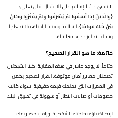
لا ننسى حث الإسلام على الاعتدال، قال تعالى:
{وَالَّذِينَ إِذَا أَنفَقُوا لَمْ يُسْرِفُوا وَلَمْ يَقْتُرُوا وَكَانَ
بَيْنَ ذَٰلِكَ قَوَامًا}
. البطاقة وسيلة لراحتك، فلا تجعلها
وسيلة لتجاوز حدود ميزانيتك.
خاتمة: ما هو القرار الصحيح؟
ختاماً، لا يوجد خاسر في هذه المقارنة. كلتا الشبكتين
تضمنان معايير أمان موثوقة. القرار الصحيح يكمن
في المميزات التي تمنحك قيمة حقيقية، سواء كانت
خصومات أو صالات انتظار أو سهولة في تطبيق البنك.
اربط اختيارك بحاجتك الشخصية، وراقب مصاريفك