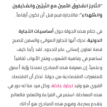
“التَّاجِرُ الصَّدُوقُ الأَمِينُ مَعَ النَّبِيِّينَ وَالصِّدِّيقِينَ
وَالشُّهَدَاءِ”
؛ فالتجارة قيم قبل أن تكون أرقاماً.
في ختام هذه الجولة حول
أساسيات التجارة
الدولية
، ندرك أنها تتجاوز الموانئ والسفن لتصبح
قصة تعاون إنساني عابر للحدود. لقد رأينا كيف
تساهم في رفاهية الشعوب وفتح الأبواب ثقافياً
وعلمياً. إن معرفة هذه المبادئ تمنحنا رؤية أعمق
للمتغيرات الاقتصادية من حولنا. تذكر أن الاقتصاد
القوي هو وليد
تجارة عادلة
، وكل فرد منا له دور في
هذه المعادلة. استمر في القراءة والتعلم؛ فالعالم
يتقدم بسرعة، وفهم هذه المبادئ هو أداتك