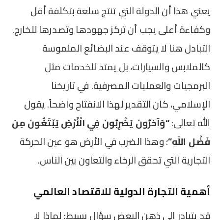
يعني هذا أن الدولة التي تنتج سلعة بتكلفة أقل
وكفاءة أعلى يجب أن تركز جهودها وتصدرها للخارج.
التبادل هنا لا يتوقف عند البضائع الملموسة
كالملابس والسيارات، بل يمتد للخدمات مثل
البرمجيات والعمليات المصرفية. في تاريخنا
الإسلامي، كان التقدير لهذا الانفتاح واضحاً. يقول
الله تعالى:
“وَآخَرُونَ يَضْرِبُونَ فِي الْأَرْضِ يَبْتَغُونَ مِن
فَضْلِ اللَّهِ”
؛ وهذا الضرب في الأرض هو عين الحركة
التجارية التي تحقق الرخاء والتعاون بين الناس.
أهمية التجارة الدولية للاقتصاد العالمي
قد يتبادر إلى ذهن البعض سؤال بسيط: لماذا لا