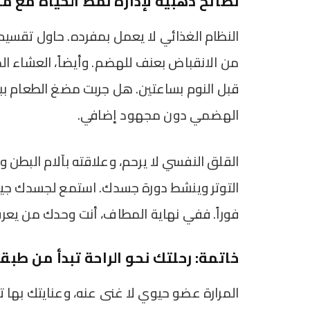
نصائح ذهبية لإدارة نمط الحياة مع م
من الانقباض بعنف للهضم. وأيضاً، العشاء الم
قبل النوم بساعتين. هل جربت مضغ الطعام بب
الهضمي دون مجهود إضافي.
القلق النفسي لا يرحم، وعلاقته بآلام البطن
التوتر وينشط دورة جسدك. استمع لجسدك جيداً
فوراً. ففي نهاية المطاف، أنت وحدك من يعر
خاتمة: رحلتك نحو الراحة تبدأ من طبق
المرارة عضو حيوي لا غنى عنه، وعنايتك بها ت