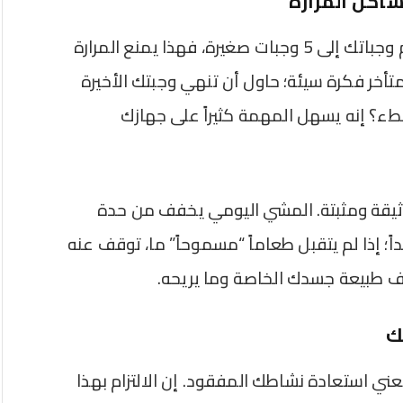
شاكل المرارة
النظام الغذائي لا يعمل بمفرده. حاول تقسيم وجباتك إلى 5 وجبات صغيرة، فهذا يمنع المرارة
تأخر فكرة سيئة؛ حاول أن تنهي وجبتك الأخيرة
طء؟ إنه يسهل المهمة كثيراً على جهازك
 وثيقة ومثبتة. المشي اليومي يخفف من حدة
؛ إذا لم يتقبل طعاماً “مسموحاً” ما، توقف عنه
ف طبيعة جسدك الخاصة وما يريحه.
ك
عني استعادة نشاطك المفقود. إن الالتزام بهذا