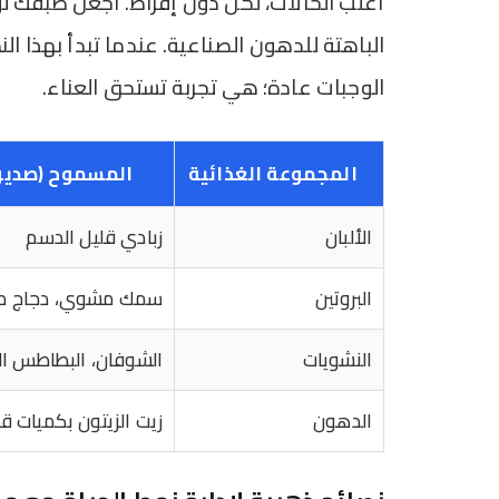
أغلب الحالات، لكن دون إفراط. اجعل طبقك لوح
الباهتة للدهون الصناعية. عندما تبدأ بهذا ال
الوجبات عادة؛ هي تجربة تستحق العناء.
المجموعة الغذائية
المسموح (صديق 
الألبان
زبادي قليل الدسم
البروتين
سمك مشوي، دجاج م
النشويات
الشوفان، البطاطس ا
الدهون
زيت الزيتون بكميات قل