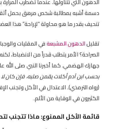
الدهون التي نتناولها. عندما تضطرب المرارة 
دسمة أشبه بمطالبة شخص مرهق بحمل أثقال ل
تنحيف بقدر ما هو محاولة “لإراحة” هذا العض
تقليل
الدهون المشبعة
في المقليات والوجب
الصراحة؟ الأمر يتطلب قدراً من الانضباط، لكنه 
جهازك الهضمي. كما أخبرنا النبي صلى الله ع
بحسب ابن آدم أكلات يقمن صلبه، فإن كان لا 
(رواه الترمذي). الاعتدال في الأكل وتجنب الإف
الكثيرون في الوقاية من الألم.
قائمة الأكل الممنوع: ماذا تتجنب ل