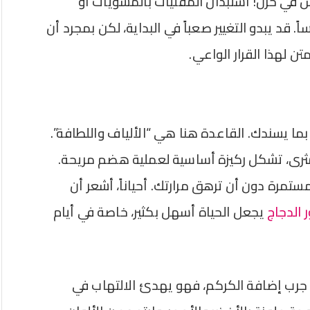
ش في حزن! استبدال المقليات بالمشويات أو
. قد يبدو التغيير صعباً في البداية، لكن بمجرد أن
 لهذا القرار الواعي.
 بما يسندك. القاعدة هنا هي “الألياف واللطافة”.
كمثرى، تشكل ركيزة أساسية لعملية هضم مريحة.
ستمرة دون أن ترهق مرارتك. أحياناً، أشعر أن
 الدجاج
يجعل الحياة أسهل بكثير، خاصة في أيام
 جرب إضافة الكركم، فهو يهدئ الالتهاب في