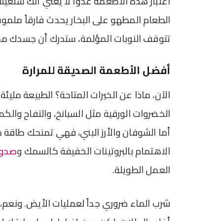
اعتبار هذه الأطعمة عدواً لا يعني أنك ستعي
الطعام المطهو على البخار يحدث فارقاً ملموساً
تتوقف النوبات المؤلمة، ستدرك أن جسدك ممتن
أفضل الأطعمة الصديقة للمرارة
الآن، ماذا عن الخيرات المتاحة؟ الطبيعة مليئة
الخضروات الورقية مثل السبانخ، والتفاح وال
أما الشوفان والأرز البني، فهي تمنحك طاقة م
الاهتمام بالبروتينات الخفيفة كالسمك و
صدور
العمل الطويلة.
شرب الماء ضروري جداً لعمليات الأيض. ونعم،