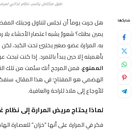
طبق متكامل يناسب نظام غذائي لمرضى
هل جربت يوماً أن تجلس لتناول وجبتك المفض
شاركها
يمين بطنك؟ شعورٌ يشبه اعتصار الأحشاء بلا 
به. المرارة عضو صغير يختبئ تحت الكبد، لكن
بأهميته إلا حين يبدأ بالتمرد. إذا كنت تبحث ع
الممنوع
، فمن المرجح أنك سئمت من تلك الن
الهضمي هو المفتاح؛ في هذا المقال، سنفكك
للأوجاع إلى ملاذ للراحة والعافية.
لماذا يحتاج مريض المرارة إلى نظام 
فكر في المرارة على أنها “خزان” للعصارة ال