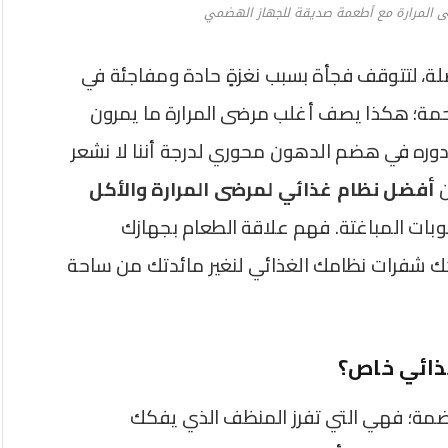
 المرارة مع أطعمة صديقة للجهاز الهضمي
لة، لتتوقف فجأة بسبب نغزةٍ حادة ومفاجئة في
رحمة؛ هكذا يصف أغلب مرضى المرارة ما يمرون
 دوره في هضم الدهون محوري لدرجة أننا لا نشعر
ن
أفضل نظام غذائي لمرضى المرارة والأكل
وبات المباغتة. فهم علاقة الطعام بجهازك
 شفرات نظامك الغذائي لنغير مائدتك من ساحة
غذائي خاص؟
هاضمة؛ فهي التي تفرز المنظف الذي يفكك