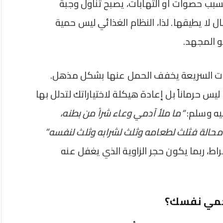
بسبب حصوات أو التهابات، يصبح تناول وجبة
ا يطيقها. لذا، النظام الغذائي ليس حمية
و المجهد.
ات السريعة يخفف الحمل عنها بشكل مذهل.
ليس حرماناً بل إعادة هيكلة لاختياراتك لتدلل بها
ليه وسلم:
“ما ملأ آدمي وعاء شراً من بطنه،
محالة فثلث لطعامه وثلث لشرابه وثلث لنفسه”
راط، ربما يكون حجر الزاوية الذي يغفل عنه
تحمي نفسك؟