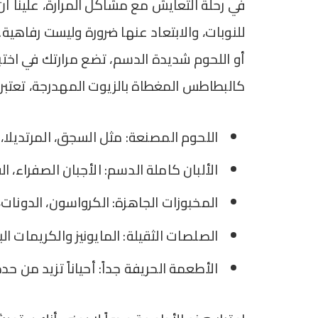
في رحلة التعايش مع مشاكل المرارة، علينا 
للنوبات، والابتعاد عنها ضرورة وليست رفاهية.
أو اللحوم شديدة الدسم، تضع مرارتك في اختبا
كالبطاطس المغطاة بالزيوت المهدرجة، تعتبر خ
اللحوم المصنعة: مثل السجق، المرتديلا، و
الألبان كاملة الدسم: الأجبان الصفراء، ا
المخبوزات الجاهزة: الكرواسون، الدونات
الصلصات الثقيلة: المايونيز والكريمات الب
الأطعمة الحريفة جداً: أحياناً تزيد من ح