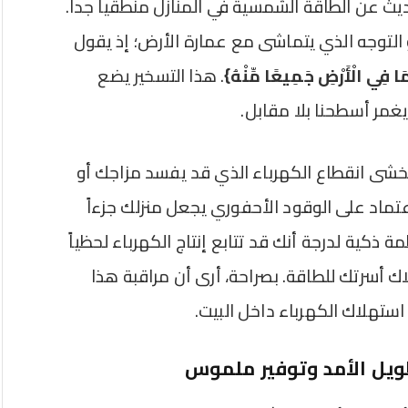
يث عن الطاقة الشمسية في المنازل منطقياً جداً.
التوجه الذي يتماشى مع عمارة الأرض؛ إذ يقول
ا فِي الْأَرْضِ جَمِيعًا مِّنْهُ}
. هذا التسخير يضع
غمر أسطحنا بلا مقابل.
خشى انقطاع الكهرباء الذي قد يفسد مزاجك أو
تماد على الوقود الأحفوري يجعل منزلك جزءاً
في 2026، أصبحت الأنظمة ذكية لدرجة أنك قد تتابع إنتاج الكهرباء لحظياً
أسرتك للطاقة. بصراحة، أرى أن مراقبة هذا
استهلاك الكهرباء داخل البيت.
ويل الأمد وتوفير ملموس