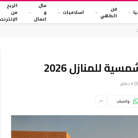
مال
الربح
فن
ا
اسلاميات
و
من
الطهي
اعمال
الإنترنت
ية للمنازل 2026
4 دقائق
واتساب