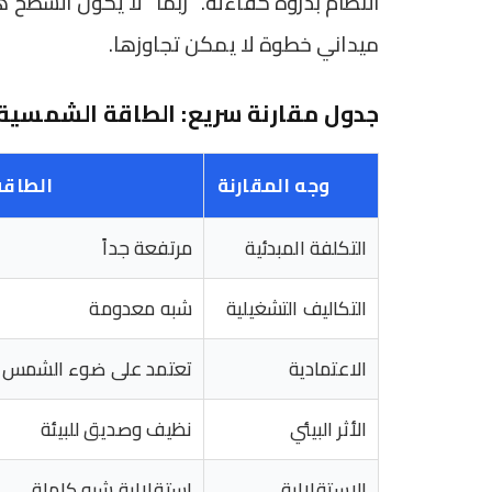
النظام بذروة كفاءته. “ربما” لا يكون السطح هو
ميداني خطوة لا يمكن تجاوزها.
جدول مقارنة سريع: الطاقة الشمسية م
وجه المقارنة
الطاق
التكلفة المبدئية
مرتفعة جداً
التكاليف التشغيلية
شبه معدومة
الاعتمادية
تعتمد على ضوء الشمس وا
الأثر البيئي
نظيف وصديق للبيئة
الاستقلالية
استقلالية شبه كاملة