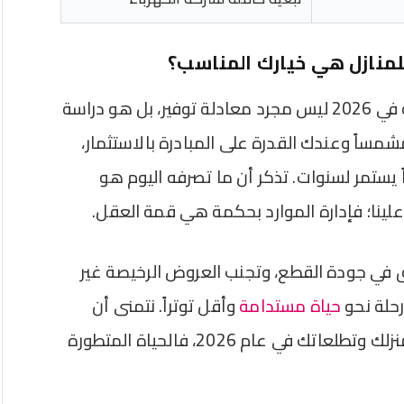
لمنازل هي خيارك المناسب؟
ختاماً، يتضح أن قرار الانتقال للطاقة الشمسية في 2026 ليس مجرد معادلة توفير، بل هو دراسة
مساً وعندك القدرة على المبادرة بالاستثمار،
ً يستمر لسنوات. تذكر أن ما تصرفه اليوم هو
علينا؛ فإدارة الموارد بحكمة هي قمة العقل.
ق في جودة القطع، وتجنب العروض الرخيصة غير
رحلة نحو
حياة مستدامة
وأقل توتراً. نتمنى أن
نكون قد بسطنا لك الصورة لتتخذ قراراً يليق بمنزلك وتطلعاتك في عام 2026، فالحياة المتطورة