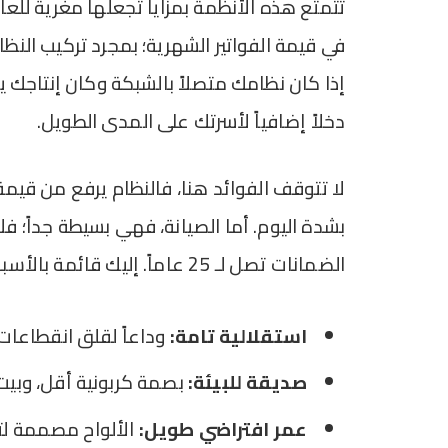
تتمتع هذه الأنظمة بمزايا تجعلها مغرية للع
في قيمة الفواتير الشهرية؛ بمجرد تركيب النظا
إذا كان نظامك متصلاً بالشبكة وكان إنتاجك 
دخلاً إضافياً لأسرتك على المدى الطويل.
لا تتوقف الفوائد هنا، فالنظام يرفع من قيمة 
بشدة اليوم. أما الصيانة، فهي بسيطة جداً؛ فل
الضمانات تصل لـ 25 عاماً. إليك قائمة بالأسباب التي قد تدفعك للاعتماد عليها:
استقلالية تامة:
وداعاً لقلق انقطاعات ا
صديقة للبيئة:
بصمة كربونية أقل، وبي
عمر افتراضي طويل:
الألواح مصممة ل