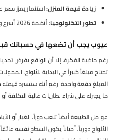
زيادة قيمة المنزل:
استثمار يعزز سعر ع
تطور التكنولوجيا:
أنظمة 2026 أسرع وأكثر دقة في توزيع الطاقة.
عيوب يجب أن تضعها في حسبانك قبل ا
رغم جاذبية الفكرة، إلا أن الواقع يفرض تحديا
تحتاج مبلغاً كبيراً في البداية للألواح، المحو
المبلغ دفعة واحدة، رغم أنك ستسترد قيمته مع 
ما يجبرك على شراء بطاريات غالية التكلفة أو ا
عوامل الطبيعة أيضاً تلعب دوراً. الغبار أو الأ
الألواح دورياً. أحياناً يكون السطح نفسه عائقاً