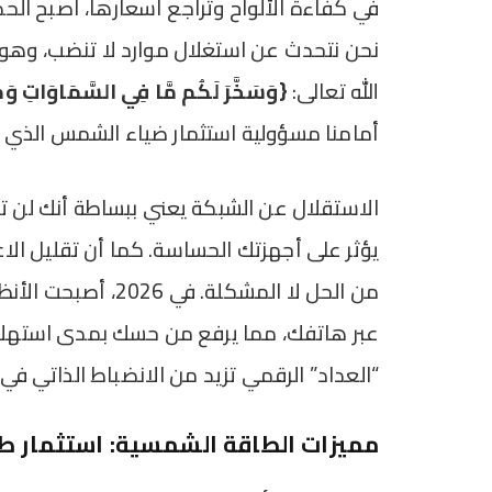
في كفاءة الألواح وتراجع أسعارها، أصبح الحد
نحن نتحدث عن استغلال موارد لا تنضب، وهو 
الله تعالى:
{وَسَخَّرَ لَكُم مَّا فِي السَّمَاوَاتِ وَمَ
أمامنا مسؤولية استثمار ضياء الشمس الذي ي
الاستقلال عن الشبكة يعني ببساطة أنك لن ت
يؤثر على أجهزتك الحساسة. كما أن تقليل الاع
من الحل لا المشكلة. 
عبر هاتفك، مما يرفع من حسك بمدى استهلاك 
“العداد” الرقمي تزيد من الانضباط الذاتي في 
مميزات الطاقة الشمسية: استثمار ط