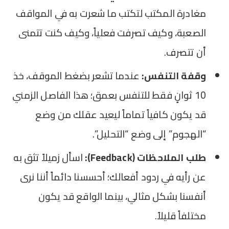
مغادرة المكتب لتكتب ما شعرت به في المواقف
الصعبة، وكيف تصرفت فعلياً، وكيف كنت تتمنى
أن تتصرف.
وقفة التنفس:
عندما تشعر بضغط الموقف، خذ
10 ثوانٍ فقط للتنفس بعمق؛ هذا الفاصل الزمني
قد يكون كافياً تماماً ليعيد عقلك من وضع
“الهجوم” إلى وضع “التحليل”.
طلب الملاحظات (Feedback):
اسأل زميلاً تثق به
عن رأيه في ردود أفعالك؛ أحسسنا دائماً أننا نرى
أنفسنا بشكل مثالي، بينما الواقع قد يكون
مختلفاً قليلاً.