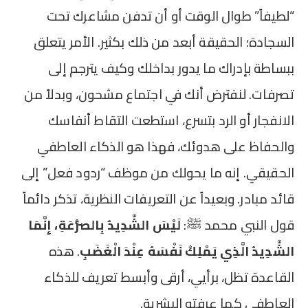
“لطيفاً” طوال الوقت أو أن تدفن مشاعرك تحت
السجادة؛ الحقيقة أبعد من ذلك بكثير. الأمر يتعلق
ببساطة بإدراك ما يدور بداخلك وكيف يترجم إلى
تصرفات. لنفترض أنك في اجتماع مشحون، وبدلاً من
الانفجار أو الرد بتسرع، استطعت التقاط أنفاسك
والحفاظ على هدوئك، فهذا هو الذكاء العاطفي
الحقيقي. إنه ما يحولك من موظف “ردود فعل” إلى
قائد مبادر. وبعيداً عن التعريفات النظرية، تذكر دائماً
قول النبي محمد ﷺ:
لَيْسَ الشَّدِيدُ بِالصُّرَعَةِ، إِنَّمَا
الشَّدِيدُ الَّذِي يَمْلِكُ نَفْسَهُ عِنْدَ الْغَضَبِ
. هذه
القاعدة تظل، برأيي، أرقى وأبسط تعريف للذكاء
العاطفي كما عرفته البشرية.