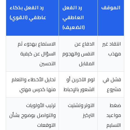
الموقف
رد الفعل
رد الفعل بذكاء
العاطفي
عاطفي (القوي)
(الضعيف)
انتقاد غير
الدفاع عن
الاستماع بهدوء ثم
مهذب
النفس والهجوم
السؤال عن كيفية
المقابل
التحسين
فشل في
لوم الآخرين أو
تحليل الأخطاء والتعلم
مشروع
الشعور بالإحباط
منها كدرس مهني
ضغط
التوتر وتشتيت
ترتيب الأولويات
مواعيد
التركيز
والتواصل بوضوح بشأن
التسليم
التوقعات