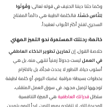
وكما حثنا ديننا الحنيف في قوله تعالى:
وَقُولُوا
لِلنَّاسِ حُسْنًا
، فالكلمة الطيبة هي دائماً المفتاح
السحري لفتح أكثر الأبواب تعقيداً.
خاتمة: رحلتك المستمرة نحو التميز المهني
خلاصة القول، إن
تمارين تطوير الذكاء العاطفي
في العمل
ليست جدولاً زمنياً تنتهي منه، بل هي
أسلوب حياة. التطور لا يحدث فجأة، بل بالالتزام
بخطوات بسيطة؛ مراقبة غضبك اليوم، أو كلمة لطيفة
توجهها لزميل مجهد. في سوق العمل المتقلب،
ستظل
قدراتك العاطفية
هي الميزة التنافسية
الوحيدة التي لا تتقادم بمرور الزمن. ابدأ اليوم بتمرين