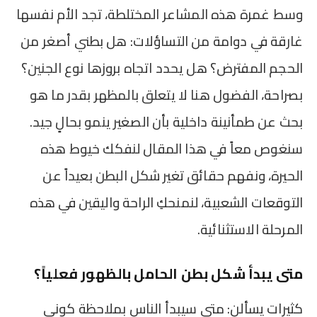
وسط غمرة هذه المشاعر المختلطة، تجد الأم نفسها
غارقة في دوامة من التساؤلات: هل بطني أصغر من
الحجم المفترض؟ هل يحدد اتجاه بروزها نوع الجنين؟
بصراحة، الفضول هنا لا يتعلق بالمظهر بقدر ما هو
بحث عن طمأنينة داخلية بأن الصغير ينمو بحالٍ جيد.
سنغوص معاً في هذا المقال لنفكك خيوط هذه
الحيرة، ونفهم حقائق تغير شكل البطن بعيداً عن
التوقعات الشعبية، لنمنحكِ الراحة واليقين في هذه
المرحلة الاستثنائية.
متى يبدأ شكل بطن الحامل بالظهور فعلياً؟
كثيرات يسألن: متى سيبدأ الناس بملاحظة كوني