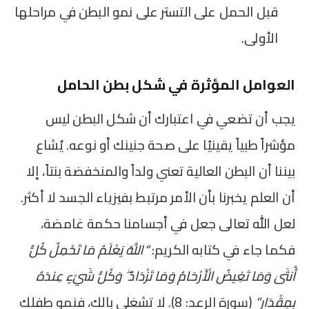
قبل الحمل على التستر على نمو البطن في مراحلها
الأولى.
العوامل المؤثرة في شكل بطن الحامل
يجب أن تضعي في اعتبارك أن شكل البطن ليس
مؤشراً طبياً يقينيًا على صحة جنينك أو نوعه. يُشاع
بيننا أن البطن العالية تعني ولداً والمنخفضة بنتاً، إلا
أن العلم يخبرنا بأن الأمر مرتبط بفيزياء الجسد لا أكثر.
لعل الله تعالى جعل في أجسامنا حكمة غامضة،
فكما جاء في كتابه الكريم:
“اللَّهُ يَعْلَمُ مَا تَحْمِلُ كُلُّ
أُنثَىٰ وَمَا تَغِيضُ الْأَرْحَامُ وَمَا تَزْدَادُ ۖ وَكُلُّ شَيْءٍ عِندَهُ
بِمِقْدَارٍ”
(سورة الرعد: 8). لا تشغلي بالك، فنمو طفلك