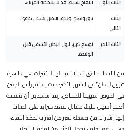
الثلث الأول
انتفاخ بسيط، قد لا يلاحظه الغرباء.
الثلث
بروز واضح، وتكور البطن بشكل كروي.
الثاني
الثلث الأخير
توسع كبير، نزول البطن للأسفل قبل
الولادة.
من اللحظات التي قد لا تنتبه لها الكثيرات هي ظاهرة
“نزول البطن” في الشهر الأخير؛ حيث يستقر رأس الجنين
في الحوض تمهيداً للمخاض. ربما ستجدين أن تنفسك
أصبح أسهل قليلاً، مقابل ضغط متزايد على المثانة.
إنها إشارات من جسدك تعبر عن اقتراب لحظة اللقاء،
وهي رغم ثقلها، تحمل الكثير من لهفة الانتظار.