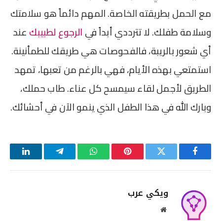
مع الحمل بطريقته الخاصة. المهم دائماً هو سلامتك
وسلامة طفلك. لا تترددي أبداً في
الرجوع لطبيبك
عند
أي شعور بالريبة، فالفحوصات هي طريقك للطمأنينة.
استمتعي بهذه الأيام، فهي بالرغم من تعبها، تمهد
الطريق لأجمل لقاء سيمسح كل عناء. طاب حملك،
وبارك الله في هذا الطفل الذي ينمو الآن في أحشائك.
فيسبوك
تويتر
بينتيريست
واتساب
تيلقرام
لينكدإن
ويكي عرب
موقع
الويب