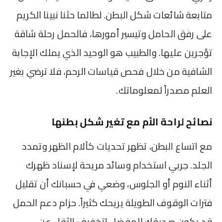
متابعة شائعات شكل البطن. لطالما حثنا نبينا الكريم
على رفق الحامل وتيسير أمورها، فالحمل رحلة شاقة
تؤجرين عليها. والطبيب هو الوحيد الذي يملك الإجابة
الشافية من خلال فحص قياسات الرحم، فلا ترضي بغير
العلم مصدراً لمعلوماتك.
نصائح لراحة الأم مع تغير شكل بطنها
مع اتساع البطن، تظهر تحديات كآلام الظهر وتمدد
الجلد. جربي استخدام وسائد مريحة لإسناد ظهرك
أثناء النوم أو الجلوس، وضعي في حسبانك أن تقليل
فترات الوقوف الطويلة يريحك كثيراً. حزام دعم الحمل
قد يكون صديقك المفضل لتخفيف الثقل عن