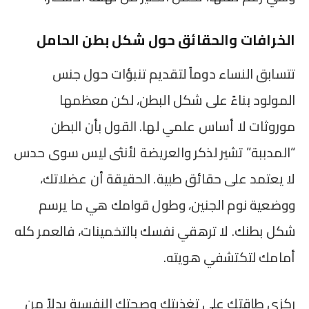
الخرافات والحقائق حول شكل بطن الحامل
تتسابق النساء دوماً لتقديم تنبؤات حول جنس
المولود بناءً على شكل البطن، لكن معظمها
موروثات لا أساس علمي لها. القول بأن البطن
“المدببة” تشير لذكر والعريضة لأنثى ليس سوى حدس
لا يعتمد على حقائق طبية. الحقيقة أن عضلاتك،
ووضعية نوم الجنين، وطول قوامك هي ما يرسم
شكل بطنك. لا ترهقي نفسك بالتخمينات، فالعمر كله
أمامك لتكتشفي هويته.
ركزي طاقتك على تغذيتك وصحتك النفسية بدلاً من