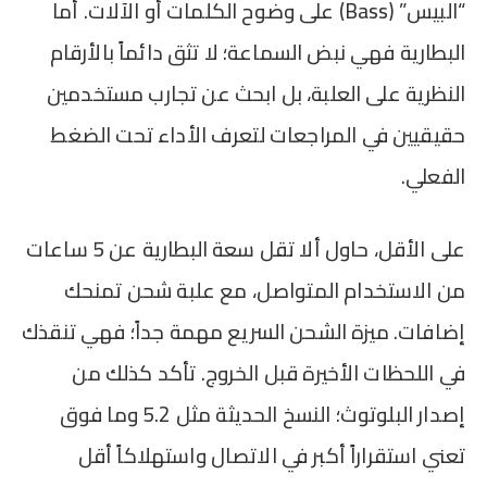
“البيس” (Bass) على وضوح الكلمات أو الآلات. أما
البطارية فهي نبض السماعة؛ لا تثق دائماً بالأرقام
النظرية على العلبة، بل ابحث عن تجارب مستخدمين
حقيقيين في المراجعات لتعرف الأداء تحت الضغط
الفعلي.
على الأقل، حاول ألا تقل سعة البطارية عن 5 ساعات
من الاستخدام المتواصل، مع علبة شحن تمنحك
إضافات. ميزة الشحن السريع مهمة جداً؛ فهي تنقذك
في اللحظات الأخيرة قبل الخروج. تأكد كذلك من
إصدار البلوتوث؛ النسخ الحديثة مثل 5.2 وما فوق
تعني استقراراً أكبر في الاتصال واستهلاكاً أقل