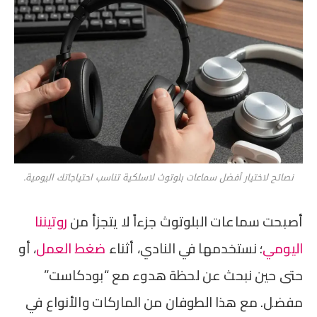
نصائح لاختيار أفضل سماعات بلوتوث لاسلكية تناسب احتياجاتك اليومية.
أصبحت سماعات البلوتوث جزءاً لا يتجزأ من
روتيننا
اليومي
؛ نستخدمها في النادي، أثناء
ضغط العمل
، أو
حتى حين نبحث عن لحظة هدوء مع “بودكاست”
مفضل. مع هذا الطوفان من الماركات والأنواع في