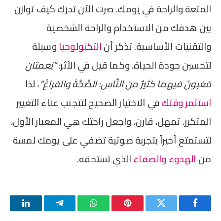
المتعة والراحة في يومك. صرت الآن تدرك كيف توازن
بين هدفك من الاستخدام والراحة الشخصية
والتقنيات الأساسية. تذكر أن
التكنولوجيا
وسيلة
لتحسين جودة الحياة، وكما قيل في الأثر:
“نِعمتانِ
مَغبونٌ فيهما كثيرٌ منَ النَّاسِ: الصِّحَّةُ والفراغُ”
، لذا
استثمر وقتك
في الاختيار الصحيح لتتجنب عناء التغيير
المتكرر. تمهل، قارن، واجعل راحتك هي المعيار الأول،
لتستمتع أخيراً بتجربة صوتية تضفي على يومك لمسة
من
الهدوء والصفاء
الذي تستحقه.
فيسبوك
تويتر
بينتيريست
واتساب
تيلقرام
لينكدإن