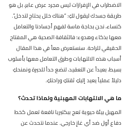
الاضطراب في الإفرازات ليس مجرد عرض عابر، بل هو
طريقة جسدك ليقول لكِ: “هناك خلل يحتاج لتدخل”.
كنساء، نحن بحاجة ماسة لفهم أجسادنا والتعامل
معها بذكاء وهدوء؛ فالثقافة الصحية هي المفتاح
الحقيقي للراحة. سنستعرض معاً في هذا المقال
أسباب هذه الالتهابات وطرق التعامل معها بأسلوب
بسيط، بعيداً عن التعقيد، لنضع حداً للحيرة ونمنحكِ
دليلاً عملياً يعيد إليكِ ثقتكِ وراحتكِ.
ما هي الالتهابات المهبلية ولماذا تحدث؟
المهبل بيئة حيوية تعج ببكتيريا نافعة تعمل كخط
دفاع أول ضد أي غازٍ خارجي. عندما نتحدث عن