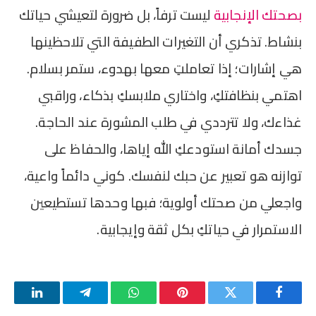
بصحتك الإنجابية
ليست ترفاً، بل ضرورة لتعيشي حياتك
بنشاط. تذكري أن التغيرات الطفيفة التي تلاحظينها
هي إشارات؛ إذا تعاملتِ معها بهدوء، ستمر بسلام.
اهتمي بنظافتكِ، واختاري ملابسكِ بذكاء، وراقبي
غذاءك، ولا تترددي في طلب المشورة عند الحاجة.
جسدك أمانة استودعكِ الله إياها، والحفاظ على
توازنه هو تعبير عن حبك لنفسك. كوني دائماً واعية،
واجعلي من صحتك أولوية؛ فبها وحدها تستطيعين
الاستمرار في حياتكِ بكل ثقة وإيجابية.
فيسبوك
تويتر
بينتيريست
واتساب
تيلقرام
لينكدإن