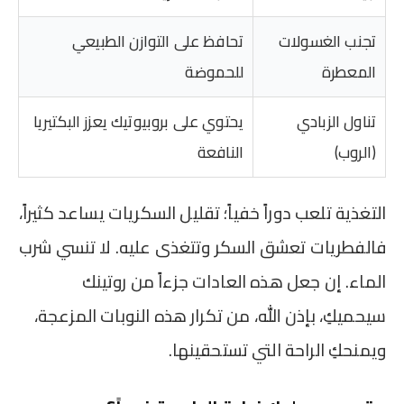
تجنب الغسولات
تحافظ على التوازن الطبيعي
المعطرة
للحموضة
تناول الزبادي
يحتوي على بروبيوتيك يعزز البكتيريا
(الروب)
النافعة
التغذية تلعب دوراً خفياً؛ تقليل السكريات يساعد كثيراً،
فالفطريات تعشق السكر وتتغذى عليه. لا تنسي شرب
الماء. إن جعل هذه العادات جزءاً من روتينك
سيحميكِ، بإذن الله، من تكرار هذه النوبات المزعجة،
ويمنحكِ الراحة التي تستحقينها.