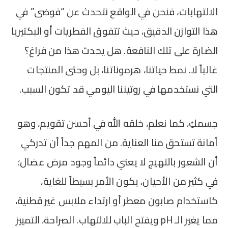
الالتهابات، فنحن في الواقع نتحدث عن “فوضى” في
هذا التوازن الدقيق، حيث تتفوق الفطريات أو البكتيريا
الضارة على تلك النافعة. هل يحدث هذا من فراغ؟
غالباً لا. نمط حياتنا، هرموناتنا، بل وحتى المنتجات
التي نستخدمها في روتيننا اليومي قد تكون السبب.
جسمكِ، كما نعلم، خلقه الله في أحسن تقويم، وهو
أمانة تستحق منا العناية. من المهم جداً أن تدركي
أن الشعور بالتهيج لا يعني دائماً وجود مرض عضال؛
في كثير من الأحيان، يكون الأمر بسيطاً للغاية،
كاستخدام صابون معطر أو ارتداء ملابس غير قطنية،
مما يغير الـ pH ويفتح الباب للالتهاب. الصراحة، التمييز