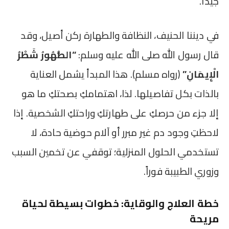
جيداً.
في ديننا الحنيف، النظافة والطهارة ركن أصيل، وقد
قال رسول الله صلى الله عليه وسلم:
“الطُّهُورُ شَطْرُ
الْإِيمَانِ”
(رواه مسلم). هذا المبدأ يشمل العناية
بالذات بكل تفاصيلها. لذا، اهتمامكِ بصحتكِ ما هو
إلا جزء من حرصكِ على طهارتكِ وراحتكِ الشخصية. إذا
لاحظتِ وجود دم غير مبرر أو آلام حوضية حادة، لا
تستخدمي الحلول المنزلية؛ توقفي عن تخمين السبب
وزوري الطبيبة فوراً.
خطة العلاج والوقاية: خطوات بسيطة لحياة
مريحة